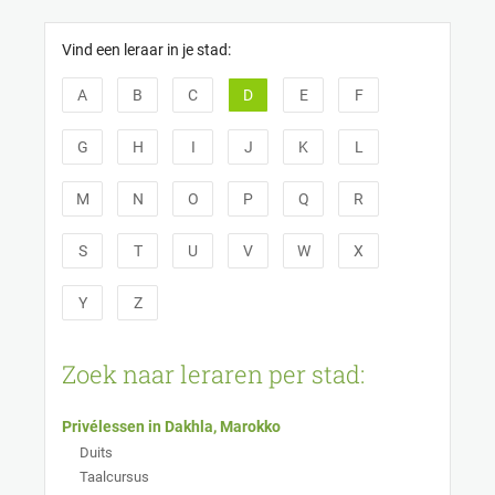
Cookies beheer paneel
Vind een leraar in je stad:
A
B
C
D
E
F
G
H
I
J
K
L
M
N
O
P
Q
R
S
T
U
V
W
X
Y
Z
Zoek naar leraren per stad:
Privélessen in Dakhla, Marokko
Duits
Taalcursus