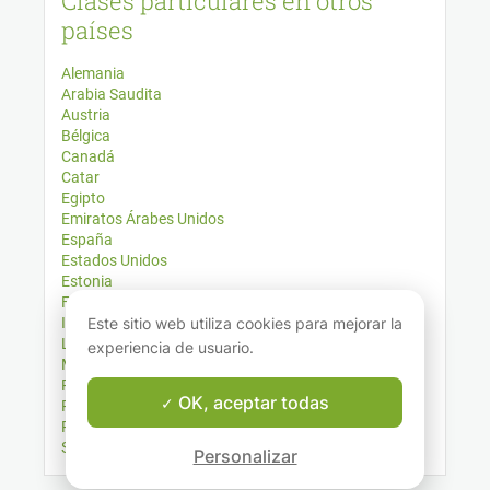
Clases particulares en otros
países
Alemania
Arabia Saudita
Austria
Bélgica
Canadá
Catar
Egipto
Emiratos Árabes Unidos
España
Estados Unidos
Estonia
Francia
Irlanda (isla)
Este sitio web utiliza cookies para mejorar la
Luxemburgo
experiencia de usuario.
México
Países Bajos
OK, aceptar todas
Reino Unido
República Popular China
Suiza
Personalizar