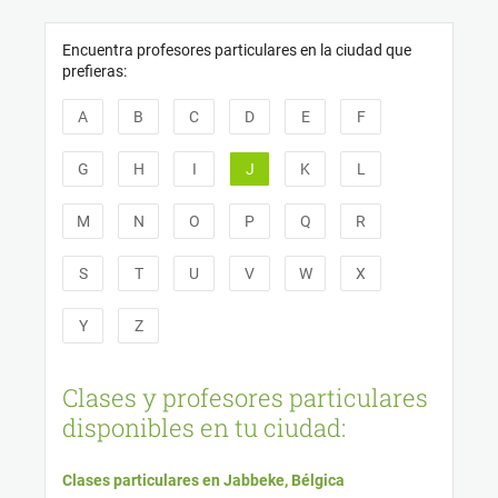
Panel de gestión de cookies
Encuentra profesores particulares en la ciudad que
prefieras:
A
B
C
D
E
F
G
H
I
J
K
L
M
N
O
P
Q
R
S
T
U
V
W
X
Y
Z
Clases y profesores particulares
disponibles en tu ciudad:
Clases particulares en Jabbeke, Bélgica