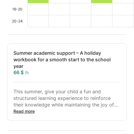
16-20
20-24
Summer academic support – A holiday
workbook for a smooth start to the school
year
66 $
/h
This summer, give your child a fun and
structured learning experience to reinforce
their knowledge while maintaining the joy of
learning. Designed for children aged 6 to 14,
Read more
this academic support program is inspired by
the spirit of summer workbooks: varied,
progressive, and motivating activities to