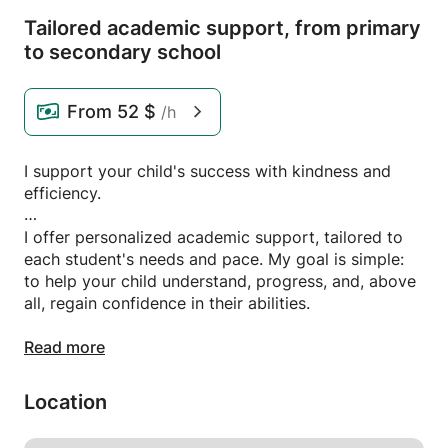
Tailored academic support,
from primary
to secondary school
From
52 $
/h
I support your child's success with kindness and
efficiency.
I offer personalized academic support, tailored to
each student's needs and pace. My goal is simple:
to help your child understand, progress, and, above
all, regain confidence in their abilities.
Each session is designed to be reassuring,
Read more
motivating, and practical. I explain clearly, take the
necessary time, and adapt to make learning
Location
smoother and less stressful.