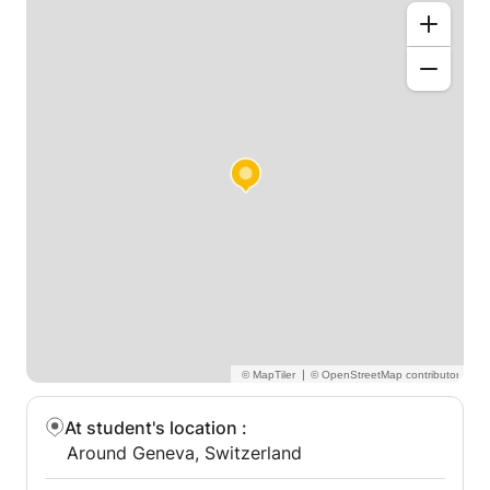
Mathematics, French, languages, science... I support
your child in essential subjects, in a flexible and
encouraging online environment.
Because every student deserves to feel capable and
supported, I am here to help them move forward
with confidence.
|
At student's location
:
Around Geneva, Switzerland