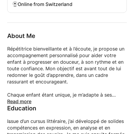
Online from Switzerland
About Me
Répétitrice bienveillante et à l’écoute, je propose un
accompagnement personnalisé pour aider votre
enfant à progresser en douceur, à son rythme et en
toute confiance. Mon objectif est avant tout de lui
redonner le goût d’apprendre, dans un cadre
rassurant et encourageant.
Chaque enfant étant unique, je m’adapte à ses
besoins, à ses difficultés mais aussi à sa
Read more
Education
personnalité. J’utilise des explications simples, des
supports variés et des méthodes ludiques pour
rendre les apprentissages plus accessibles et
Issue d’un cursus littéraire, j’ai développé de solides
agréables.
compétences en expression, en analyse et en