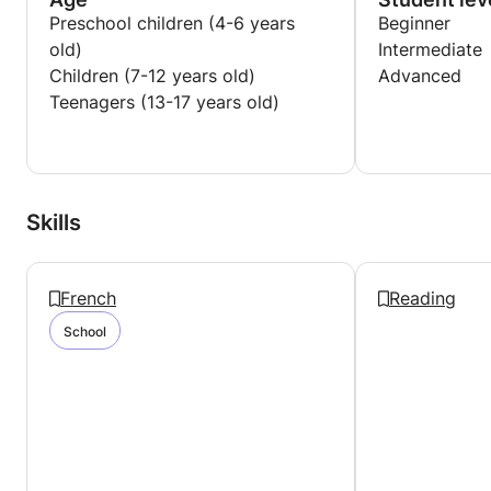
auprès de profils variés.
Preschool children (4-6 years
Beginner
old)
Intermediate
Children (7-12 years old)
Advanced
Teenagers (13-17 years old)
Skills
French
Reading
School