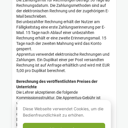
Die Zahlungsfrist für Rechnungen beträgt 30 Tage ab
Rechnungsdatum. Die Zahlungsmethoden sind auf
der elektronischen Rechnung und der zugehörigen E-
Mail beschrieben.
Bei unbezahlter Rechnung erhält der Nutzer am
Fälligkeitstag eine erste Zahlungserinnerung per E-
Mail. 15 Tage nach Ablauf einer unbezahlten
Rechnung erhält er eine zweite Erinnerungsmail. 15
Tage nach der zweiten Mahnung wird das Konto
gesperrt.
Apprentus verwendet elektronische Rechnungen und
Zahlungen. Ein Duplikat einer per Post versandten
Rechnung ist auf Anfrage erhältlich und wird mit EUR
5,00 pro Duplikat berechnet
.
Berechnung des veröffentlichten Preises der
Unterrichte
Die Lehrer akzeptieren die folgende
Kommissionsstruktur. Die Apprentus-Gebühr ist
variabel und wird zum eigenen Stundensatz des
Lehrers addiert, aufgerundet und variiert
Diese Webseite verwendet Cookies, um die
zur Anzahl
der Stunden, die die Schüler mit dem Lehrer sammeln.
Bedienfreundlichkeit zu erhöhen.
Die Nutzung der Website ist daher für Lehrer
kostenlos.